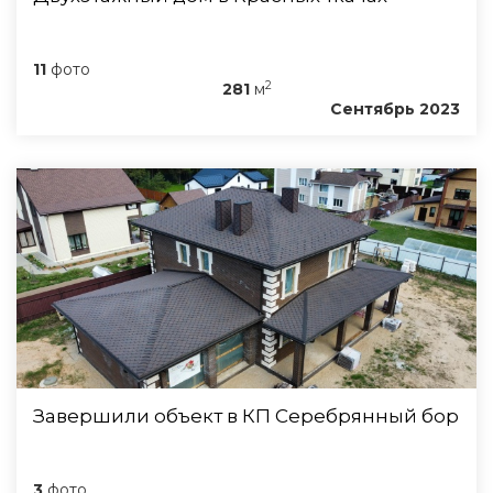
11
фото
2
281
м
Сентябрь 2023
Завершили объект в КП Серебрянный бор
3
фото